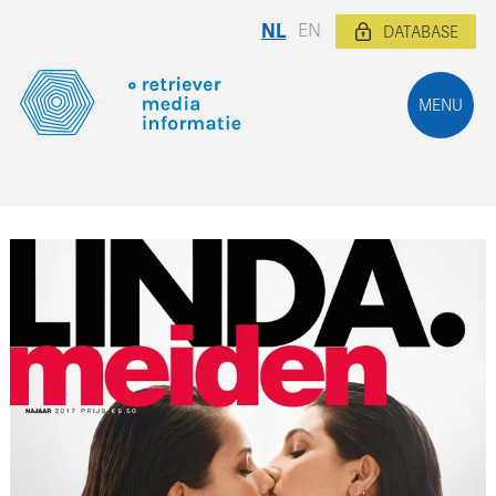
NL
EN
DATABASE
MENU