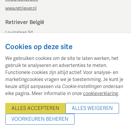
www.retriever.nl
Retriever België
Louizalaan 54
B-1050 Brussel
Cookies op deze site
+ 32 (0)2 893 00 52
info@retrievermedia.be
We gebruiken cookies om de site te laten werken, het
www.retrievermedia.be
gebruik te analyseren en advertenties te meten.
Functionele cookies zijn altijd actief. Voor analyse- en
marketingcookies vragen we je toestemming. Je kunt je
keuze altijd aanpassen via
Cookie-instellingen
onderaan
elke pagina. Meer informatie in onze
cookieverklaring
.
Retriever Media Informatie onderhoudt een gestructureerde
mediadatabase voor professionele mediaplanning en analyse.
ALLES ACCEPTEREN
ALLES WEIGEREN
© 2000 - 2026 Retriever Media Informatie B.V. - Alle rechten
voorbehouden
VOORKEUREN BEHEREN