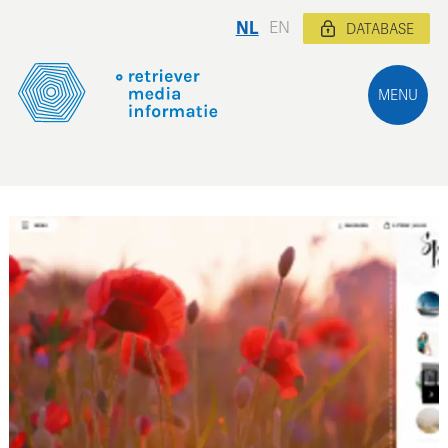
NL
EN
DATABASE
MENU