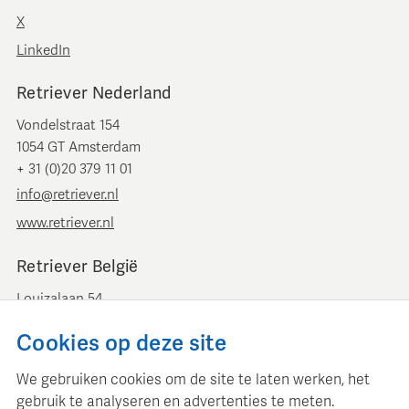
X
LinkedIn
Retriever Nederland
Vondelstraat 154
1054 GT Amsterdam
+ 31 (0)20 379 11 01
info@retriever.nl
www.retriever.nl
Retriever België
Louizalaan 54
B-1050 Brussel
Cookies op deze site
+ 32 (0)2 893 00 52
info@retrievermedia.be
We gebruiken cookies om de site te laten werken, het
www.retrievermedia.be
gebruik te analyseren en advertenties te meten.