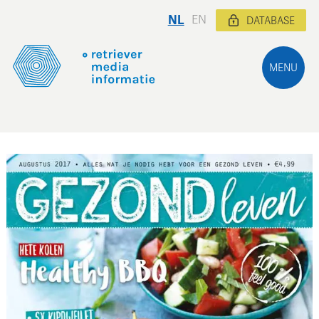
NL
EN
DATABASE
MENU