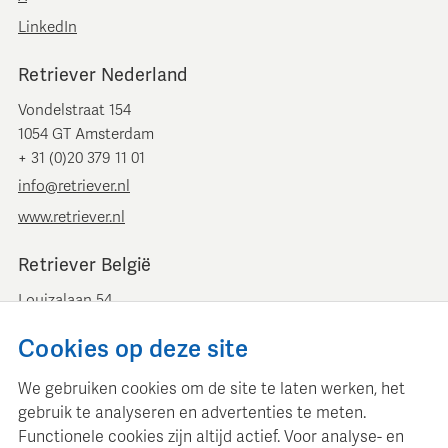
LinkedIn
Retriever Nederland
Vondelstraat 154
1054 GT Amsterdam
+ 31 (0)20 379 11 01
info@retriever.nl
www.retriever.nl
Retriever België
Louizalaan 54
B-1050 Brussel
Cookies op deze site
+ 32 (0)2 893 00 52
info@retrievermedia.be
We gebruiken cookies om de site te laten werken, het
www.retrievermedia.be
gebruik te analyseren en advertenties te meten.
Functionele cookies zijn altijd actief. Voor analyse- en