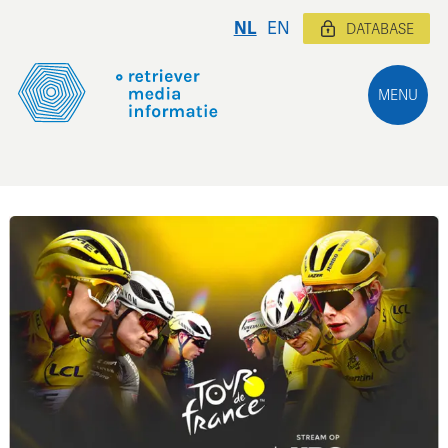
NL
EN
DATABASE
MENU