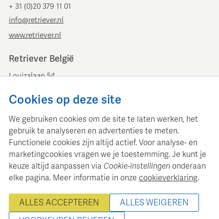
+ 31 (0)20 379 11 01
info@retriever.nl
www.retriever.nl
Retriever België
Louizalaan 54
B-1050 Brussel
Cookies op deze site
+ 32 (0)2 893 00 52
info@retrievermedia.be
We gebruiken cookies om de site te laten werken, het
www.retrievermedia.be
gebruik te analyseren en advertenties te meten.
Functionele cookies zijn altijd actief. Voor analyse- en
marketingcookies vragen we je toestemming. Je kunt je
keuze altijd aanpassen via
Cookie-instellingen
onderaan
elke pagina. Meer informatie in onze
cookieverklaring
.
Retriever Media Informatie onderhoudt een gestructureerde
mediadatabase voor professionele mediaplanning en analyse.
ALLES ACCEPTEREN
ALLES WEIGEREN
© 2000 - 2026 Retriever Media Informatie B.V. - Alle rechten
voorbehouden