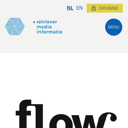
NL
EN
DATABASE
MENU