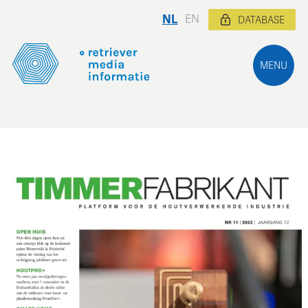
NL
EN
DATABASE
MENU