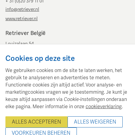
+ 31 (0)20 379 11 01
info@retriever.nl
www.retriever.nl
Retriever België
Louizalaan 54
B-1050 Brussel
Cookies op deze site
+ 32 (0)2 893 00 52
info@retrievermedia.be
We gebruiken cookies om de site te laten werken, het
www.retrievermedia.be
gebruik te analyseren en advertenties te meten.
Functionele cookies zijn altijd actief. Voor analyse- en
marketingcookies vragen we je toestemming. Je kunt je
keuze altijd aanpassen via
Cookie-instellingen
onderaan
elke pagina. Meer informatie in onze
cookieverklaring
.
Retriever Media Informatie onderhoudt een gestructureerde
mediadatabase voor professionele mediaplanning en analyse.
ALLES ACCEPTEREN
ALLES WEIGEREN
© 2000 - 2026 Retriever Media Informatie B.V. - Alle rechten
voorbehouden
VOORKEUREN BEHEREN