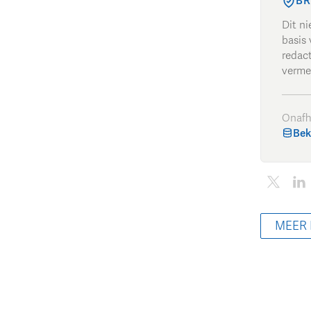
BR
Dit n
basis 
redac
verme
Onafh
Bek
MEER