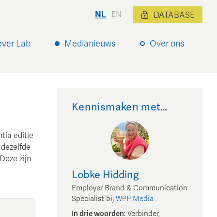
NL
EN
DATABASE
ever Lab
Medianieuws
Over ons
Kennismaken met…
tia editie
 dezelfde
Deze zijn
Lobke
Hidding
Employer Brand & Communication
Specialist
bij
WPP Media
In drie woorden
:
Verbinder,