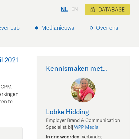
NL
EN
DATABASE
ever Lab
Medianieuws
Over ons
l 2021
Kennismaken met…
s CPM,
erkingen
ten te
Lobke
Hidding
Employer Brand & Communication
Specialist
bij
WPP Media
In drie woorden
:
Verbinder,