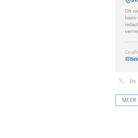
BR
Dit n
basis 
redac
verme
Onafh
Bek
MEER