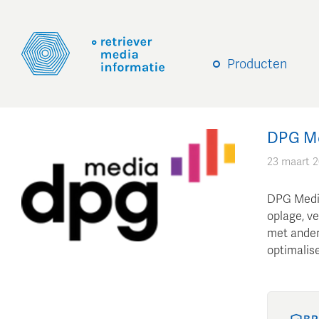
Producten
DPG Med
23 maart 2
DPG Media 
oplage, v
met ander
optimalis