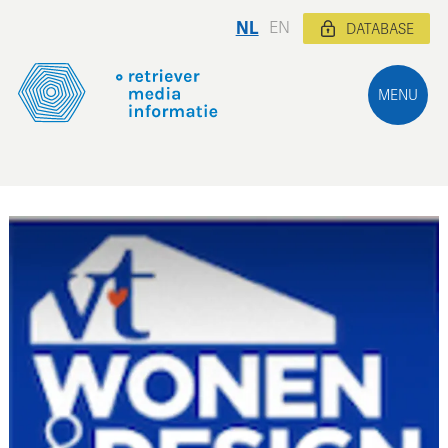
NL
EN
DATABASE
MENU