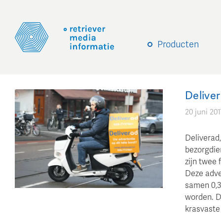
Producten
Delive
20 juni 201
Deliverad
bezorgdie
zijn twee
Deze adve
samen 0,3
worden. D
krasvaste 