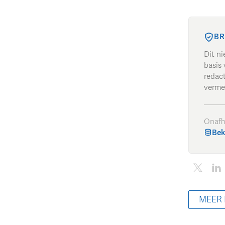
BR
Dit n
basis 
redac
verme
Onafh
Bek
MEER