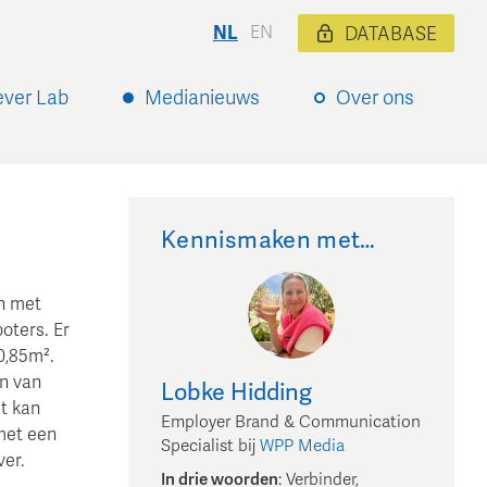
NL
EN
DATABASE
ever Lab
Medianieuws
Over ons
Kennismaken met…
n met
oters. Er
0,85m².
n van
Lobke
Hidding
t kan
Employer Brand & Communication
met een
Specialist
bij
WPP Media
ver.
In drie woorden
:
Verbinder,