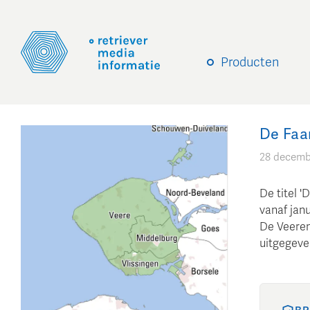
Producten
De Faa
28 decemb
De titel '
vanaf jan
De Veeren
uitgegeven