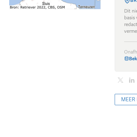
BR
Dit n
basis 
redac
verme
Onafh
Bek
MEER