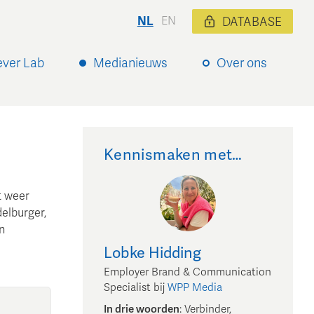
NL
EN
DATABASE
ever Lab
Medianieuws
Over ons
Kennismaken met…
t weer
elburger,
n
Lobke
Hidding
Employer Brand & Communication
Specialist
bij
WPP Media
In drie woorden
:
Verbinder,