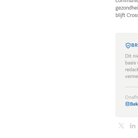
communica
gezondheid
blijft Cro
BR
Dit n
basis 
redac
verme
Onafh
Bek