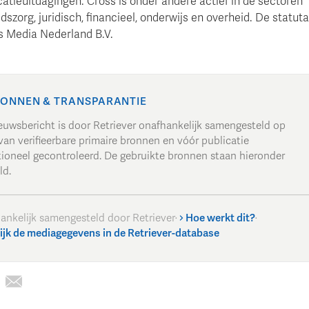
tieuitdagingen. Cross is onder andere actief in de sectoren
szorg, juridisch, financieel, onderwijs en overheid. De statut
ss Media Nederland B.V.
ONNEN & TRANSPARANTIE
ieuwsbericht is door Retriever onafhankelijk samengesteld op
van verifieerbare primaire bronnen en vóór publicatie
tioneel gecontroleerd. De gebruikte bronnen staan hieronder
ld.
ankelijk samengesteld door Retriever
·
Hoe werkt dit?
·
ijk de mediagegevens in de Retriever-database