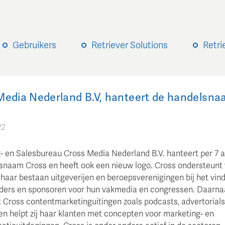
Gebruikers
Retriever Solutions
Retri
Media Nederland B.V, hanteert de handelsn
22
- en Salesbureau Cross Media Nederland B.V. hanteert per 7 a
snaam Cross en heeft ook een nieuw logo. Cross ondersteunt 
 haar bestaan uitgeverijen en beroepsverenigingen bij het vin
ders en sponsoren voor hun vakmedia en congressen. Daarna
t Cross contentmarketinguitingen zoals podcasts, advertorials
en helpt zij haar klanten met concepten voor marketing- en