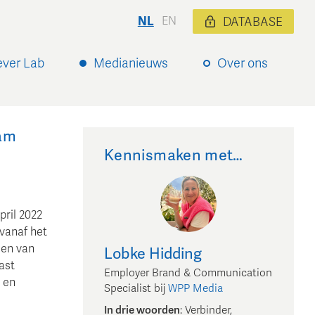
NL
EN
DATABASE
ever Lab
Medianieuws
Over ons
aam
Kennismaken met…
pril 2022
vanaf het
den van
Lobke
Hidding
ast
Employer Brand & Communication
 en
Specialist
bij
WPP Media
In drie woorden
:
Verbinder,