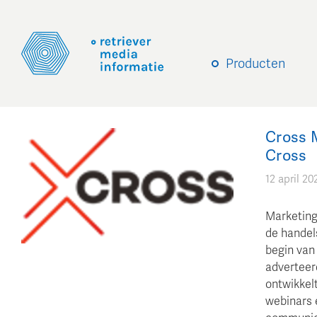
Producten
Cross 
Cross
12 april 20
Marketing
de handel
begin van
adverteer
ontwikkel
webinars 