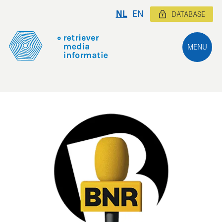
NL
EN
DATABASE
MENU