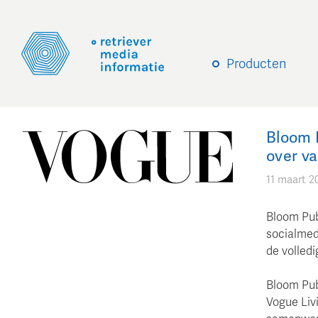
Producten
Bloom 
over v
11 maart 2
Bloom Pub
socialmed
de volled
Bloom Pub
Vogue Livi