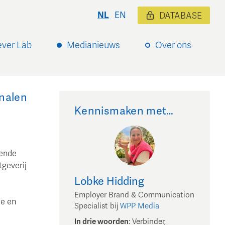
NL
EN
DATABASE
ever Lab
Medianieuws
Over ons
nalen
Kennismaken met…
rende
geverij
Lobke
Hidding
Employer Brand & Communication
ue en
Specialist
bij
WPP Media
In drie woorden
:
Verbinder,