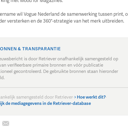
king met Mood for Magazines.
ername wil Vogue Nederland de samenwerking tussen print, o
der versterken en de 360°-strategie van het merk uitbreiden.
ONNEN & TRANSPARANTIE
ieuwsbericht is door Retriever onafhankelijk samengesteld op
van verifieerbare primaire bronnen en vóór publicatie
tioneel gecontroleerd. De gebruikte bronnen staan hieronder
ld.
ankelijk samengesteld door Retriever
·
Hoe werkt dit?
·
ijk de mediagegevens in de Retriever-database