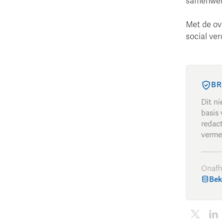
samenwer
Met de ov
social ver
BR
Dit n
basis 
redac
verme
Onafh
Bek