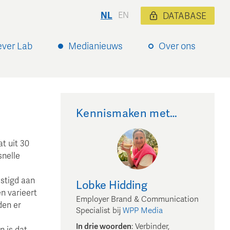
NL
EN
DATABASE
ever Lab
Medianieuws
Over ons
Kennismaken met…
t uit 30
snelle
stigd aan
Lobke
Hidding
n varieert
Employer Brand & Communication
den er
Specialist
bij
WPP Media
In drie woorden
:
Verbinder,
n is dat