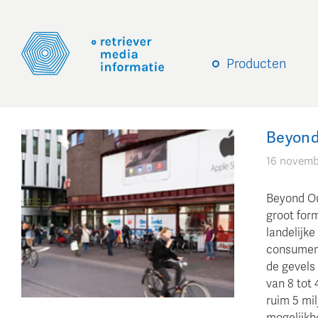
Producten
Beyond
16 novemb
Beyond Ou
groot for
landelijke
consument
de gevels
van 8 tot
ruim 5 mi
mogelijkhe