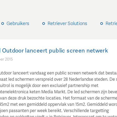
Gebruikers
Retriever Solutions
Retri
 Outdoor lanceert public screen netwerk
er 2015
tdoor lanceert vandaag een public screen netwerk dat bestaa
maat led schermen verspreid over 28 Nederlandse steden. De 
 uitrol is mogelijk door een exclusief partnership met
enelektronica keten Media Markt. De led schermen zijn beve
 van deze druk bezochte locaties. Het formaat van de scherme
 45m2 met een gemiddeld oppervlak van 15m2. Gemiddeld wor
ljoen passanten per week bereikt. Verschillende targetting
den en pakketten vindt u in Retriever. Interessant om te wete