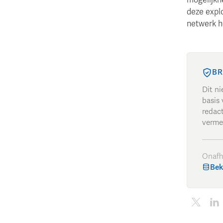
deze expl
netwerk h
BR
Dit n
basis 
redac
verme
Onafh
Bek