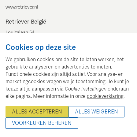
www.retriever.nl
Retriever België
Louizalaan 54
B-1050 Brussel
Cookies op deze site
+ 32 (0)2 893 00 52
info@retrievermedia.be
We gebruiken cookies om de site te laten werken, het
www.retrievermedia.be
gebruik te analyseren en advertenties te meten.
Functionele cookies zijn altijd actief. Voor analyse- en
marketingcookies vragen we je toestemming. Je kunt je
keuze altijd aanpassen via
Cookie-instellingen
onderaan
elke pagina. Meer informatie in onze
cookieverklaring
.
Retriever Media Informatie onderhoudt een gestructureerde
mediadatabase voor professionele mediaplanning en analyse.
ALLES ACCEPTEREN
ALLES WEIGEREN
© 2000 - 2026 Retriever Media Informatie B.V. - Alle rechten
voorbehouden
VOORKEUREN BEHEREN