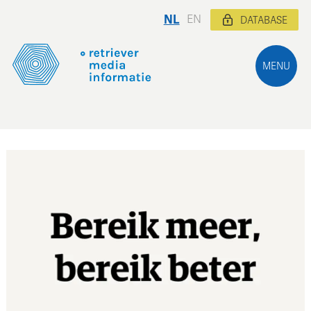
NL
EN
DATABASE
MENU