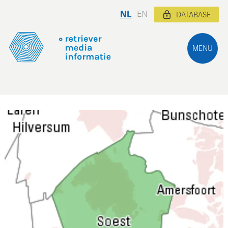
NL
EN
DATABASE
MENU