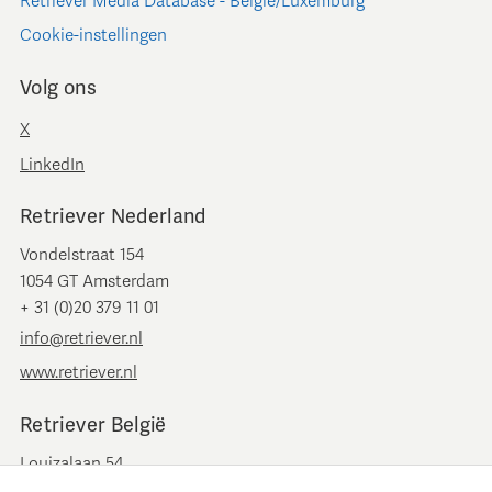
Retriever Media Database - België/Luxemburg
Cookie-instellingen
Volg ons
X
LinkedIn
Retriever Nederland
Vondelstraat 154
1054 GT Amsterdam
+ 31 (0)20 379 11 01
info@retriever.nl
www.retriever.nl
Retriever België
Louizalaan 54
B-1050 Brussel