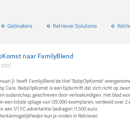
Gebruikers
Retriever Solutions
Retri
Komst naar FamilyBlend
i 2023
januari jl. heeft FamilyBlend de titel 'BabyOpKomst' overgenom
aby Care. BabyOpKomst is een tijdschrift dat zich richt op zwa
en ouderschap, geschreven door verloskundigen. Het blad wo
in een totale oplage van 125.000 exemplaren, verdeeld over 2 
or een 1/1 FC advertentie bedragen 11.500 euro.
tentiemogelijkheden kun je vinden in Retriever.