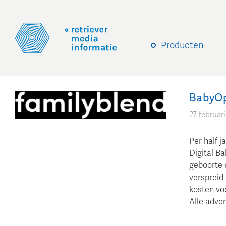
Producten
BabyOp
27 februar
Per half 
Digital B
geboorte 
verspreid 
kosten vo
Alle adver