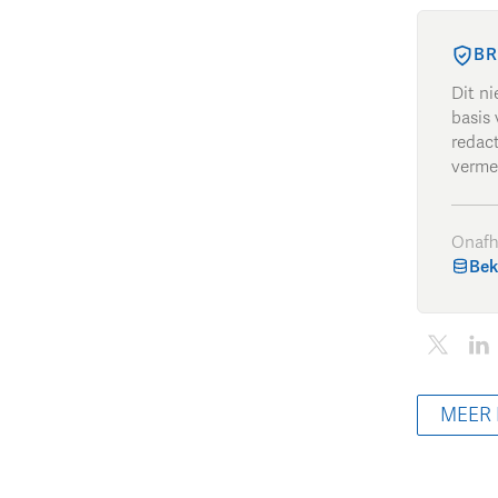
BR
Dit n
basis 
redac
verme
Onafh
Bek
MEER