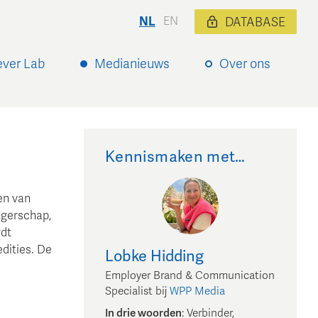
NL
EN
DATABASE
ever Lab
Medianieuws
Over ons
Kennismaken met…
en van
ngerschap,
rdt
edities. De
Lobke
Hidding
Employer Brand & Communication
Specialist
bij
WPP Media
In drie woorden
:
Verbinder,