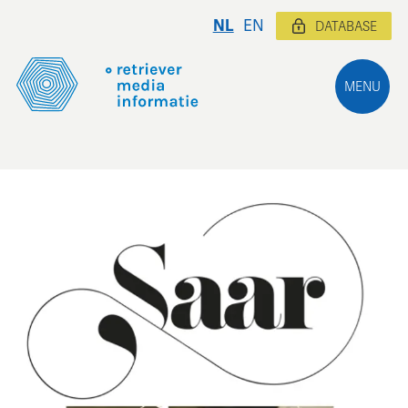
NL
EN
DATABASE
MENU