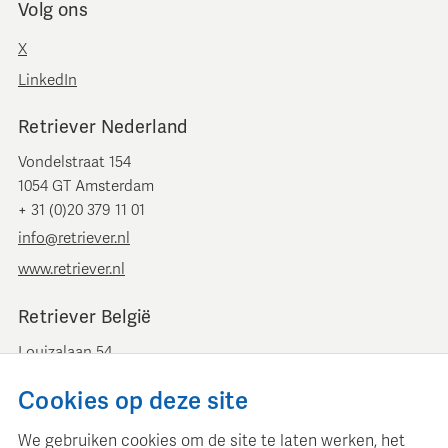
Volg ons
X
LinkedIn
Retriever Nederland
Vondelstraat 154
1054 GT Amsterdam
+ 31 (0)20 379 11 01
info@retriever.nl
www.retriever.nl
Retriever België
Louizalaan 54
B-1050 Brussel
Cookies op deze site
+ 32 (0)2 893 00 52
info@retrievermedia.be
We gebruiken cookies om de site te laten werken, het