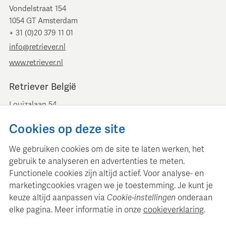
Vondelstraat 154
1054 GT Amsterdam
+ 31 (0)20 379 11 01
info@retriever.nl
www.retriever.nl
Retriever België
Louizalaan 54
B-1050 Brussel
Cookies op deze site
+ 32 (0)2 893 00 52
info@retrievermedia.be
We gebruiken cookies om de site te laten werken, het
www.retrievermedia.be
gebruik te analyseren en advertenties te meten.
Functionele cookies zijn altijd actief. Voor analyse- en
marketingcookies vragen we je toestemming. Je kunt je
keuze altijd aanpassen via
Cookie-instellingen
onderaan
elke pagina. Meer informatie in onze
cookieverklaring
.
Retriever Media Informatie onderhoudt een gestructureerde