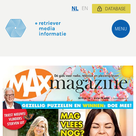
NL
EN
DATABASE
MENU