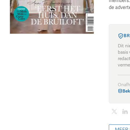
members. 
de advert
BR
Dit n
basis 
redac
verme
Onafh
Bek
MEER