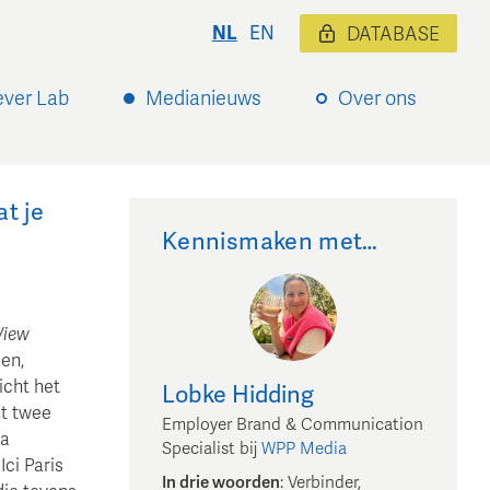
NL
EN
DATABASE
ever Lab
Medianieuws
Over ons
t je
Kennismaken met…
View
en,
icht het
Lobke
Hidding
nt twee
Employer Brand & Communication
ia
Specialist
bij
WPP Media
ci Paris
In drie woorden
:
Verbinder,