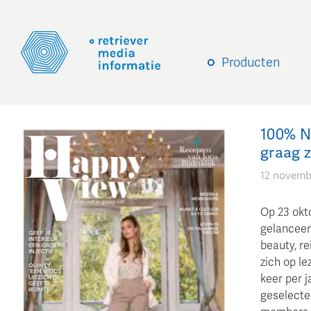
Producten
100% N
graag z
12 novemb
Op 23 okto
gelanceer
beauty, re
zich op le
keer per 
geselecte