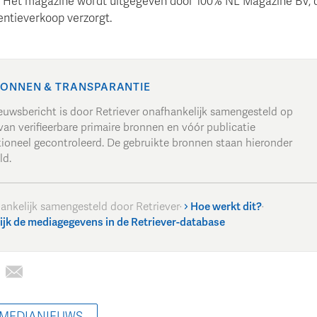
Het magazine wordt uitgegeven door 100% NL Magazine BV, d
entieverkoop verzorgt.
ONNEN & TRANSPARANTIE
ieuwsbericht is door Retriever onafhankelijk samengesteld op
van verifieerbare primaire bronnen en vóór publicatie
tioneel gecontroleerd. De gebruikte bronnen staan hieronder
ld.
ankelijk samengesteld door Retriever
·
Hoe werkt dit?
·
ijk de mediagegevens in de Retriever-database
 MEDIANIEUWS