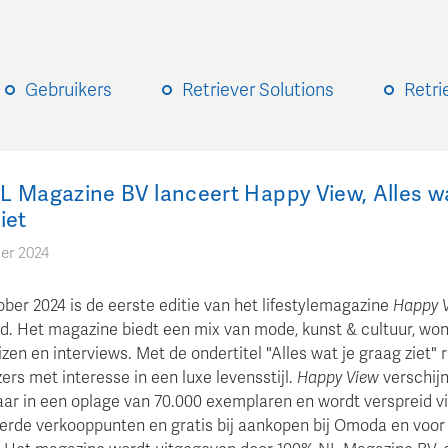
Gebruikers
Retriever Solutions
Retri
L Magazine BV lanceert Happy View, Alles wa
iet
er 2024
ber 2024 is de eerste editie van het lifestylemagazine
Happy 
d. Het magazine biedt een mix van mode, kunst & cultuur, won
izen en interviews. Met de ondertitel "Alles wat je graag ziet" r
zers met interesse in een luxe levensstijl.
Happy View
verschij
jaar in een oplage van 70.000 exemplaren en wordt verspreid v
erde verkooppunten en gratis bij aankopen bij Omoda en voor I