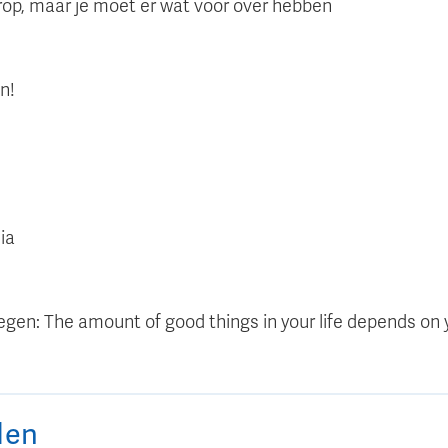
erop, maar je moet er wat voor over hebben
n!
ia
tegen: The amount of good things in your life depends on y
den