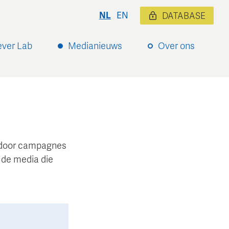
NL
EN
DATABASE
ever Lab
Medianieuws
Over ons
ardoor campagnes
 de media die