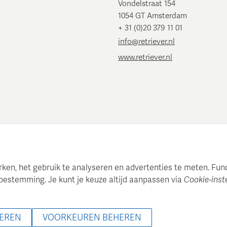
Vondelstraat 154
1054 GT Amsterdam
+ 31 (0)20 379 11 01
info@retriever.nl
www.retriever.nl
en, het gebruik te analyseren en advertenties te meten. Functi
oestemming. Je kunt je keuze altijd aanpassen via
Cookie-inst
 onderhoudt een gestructureerde mediadatabase voor professionel
00 - 2026 Retriever Media Informatie B.V. - Alle rechten voorbeh
GEREN
VOORKEUREN BEHEREN