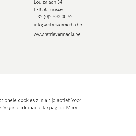
Louizalaan 54
B-1050 Brussel
+ 32 (0)2 893 00 52
info@retrievermedia.be
www.retrievermedia.be
onele cookies zijn altijd actief. Voor
ellingen
onderaan elke pagina. Meer
e mediaplanning en analyse.
ouden