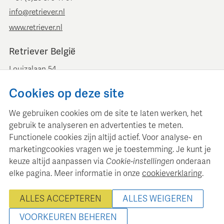
info@retriever.nl
www.retriever.nl
Retriever België
Louizalaan 54
B-1050 Brussel
Cookies op deze site
+ 32 (0)2 893 00 52
info@retrievermedia.be
We gebruiken cookies om de site te laten werken, het
www.retrievermedia.be
gebruik te analyseren en advertenties te meten.
Functionele cookies zijn altijd actief. Voor analyse- en
marketingcookies vragen we je toestemming. Je kunt je
keuze altijd aanpassen via
Cookie-instellingen
onderaan
elke pagina. Meer informatie in onze
cookieverklaring
.
Retriever Media Informatie onderhoudt een gestructureerde
mediadatabase voor professionele mediaplanning en analyse.
ALLES ACCEPTEREN
ALLES WEIGEREN
© 2000 - 2026 Retriever Media Informatie B.V. - Alle rechten
voorbehouden
VOORKEUREN BEHEREN