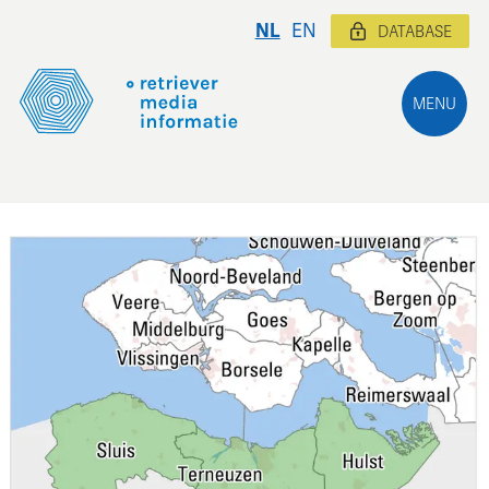
NL
EN
DATABASE
MENU