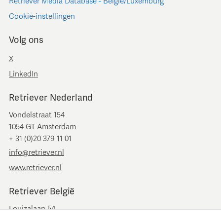
Retriever Media Database - België/Luxemburg
Cookie-instellingen
Volg ons
X
LinkedIn
Retriever Nederland
Vondelstraat 154
1054 GT Amsterdam
+ 31 (0)20 379 11 01
info@retriever.nl
www.retriever.nl
Retriever België
Louizalaan 54
B-1050 Brussel