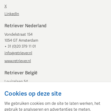
X
LinkedIn
Retriever Nederland
Vondelstraat 154
1054 GT Amsterdam
+ 31 (0)20 379 11 01
info@retriever.nl
www.retriever.nl
Retriever België
Louizalaan 54
B-1050 Brussel
Cookies op deze site
+ 32 (0)2 893 00 52
info@retrievermedia.be
We gebruiken cookies om de site te laten werken, het
www.retrievermedia.be
gebruik te analyseren en advertenties te meten.