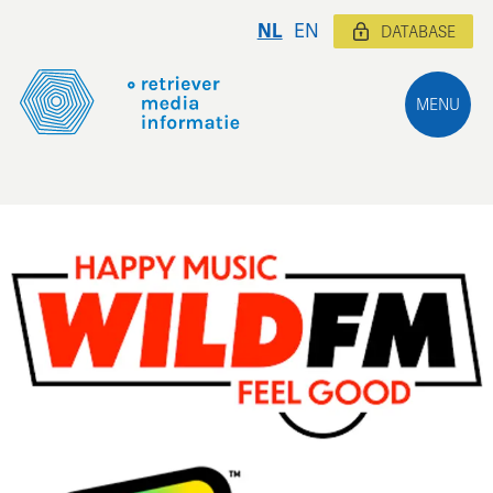
NL
EN
DATABASE
MENU