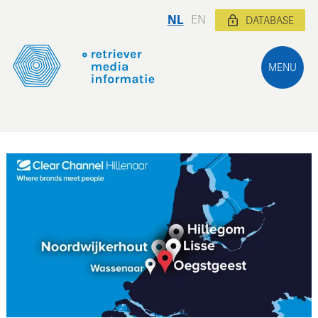
NL
EN
DATABASE
MENU