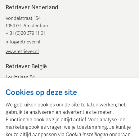
Retriever Nederland
Vondelstraat 154
1054 GT Amsterdam
+ 31 (0)20 379 11 01
info@retriever.nl
www.retriever.nl
Retriever België
Louizalaan 54
B-1050 Brussel
Cookies op deze site
+ 32 (0)2 893 00 52
info@retrievermedia.be
We gebruiken cookies om de site te laten werken, het
www.retrievermedia.be
gebruik te analyseren en advertenties te meten.
Functionele cookies zijn altijd actief. Voor analyse- en
marketingcookies vragen we je toestemming. Je kunt je
keuze altijd aanpassen via
Cookie-instellingen
onderaan