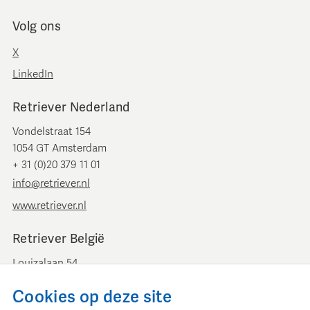
Volg ons
X
LinkedIn
Retriever Nederland
Vondelstraat 154
1054 GT Amsterdam
+ 31 (0)20 379 11 01
info@retriever.nl
www.retriever.nl
Retriever België
Louizalaan 54
B-1050 Brussel
Cookies op deze site
+ 32 (0)2 893 00 52