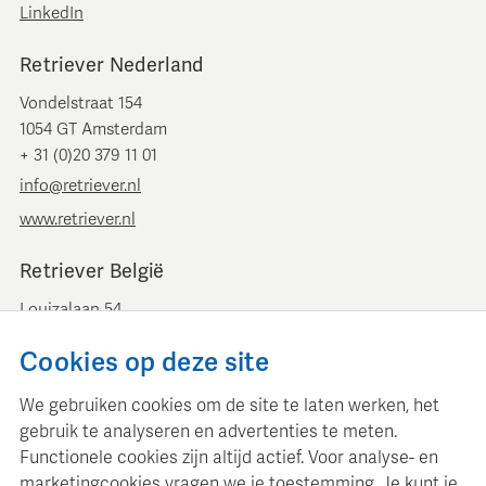
LinkedIn
Retriever Nederland
Vondelstraat 154
1054 GT Amsterdam
+ 31 (0)20 379 11 01
info@retriever.nl
www.retriever.nl
Retriever België
Louizalaan 54
B-1050 Brussel
Cookies op deze site
+ 32 (0)2 893 00 52
info@retrievermedia.be
We gebruiken cookies om de site te laten werken, het
www.retrievermedia.be
gebruik te analyseren en advertenties te meten.
Functionele cookies zijn altijd actief. Voor analyse- en
marketingcookies vragen we je toestemming. Je kunt je