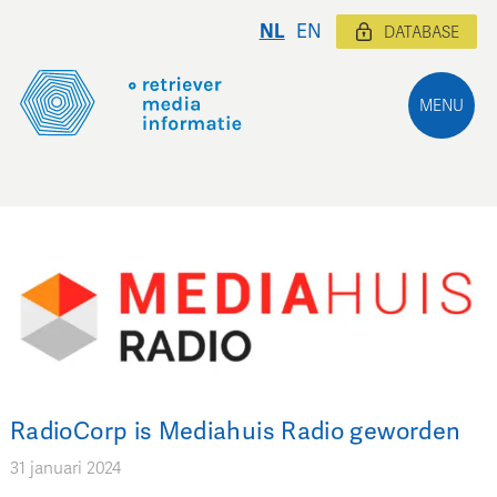
NL
EN
DATABASE
MENU
RadioCorp is Mediahuis Radio geworden
31 januari 2024