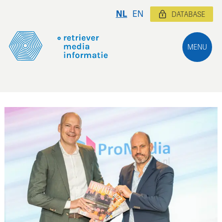
NL
EN
DATABASE
MENU