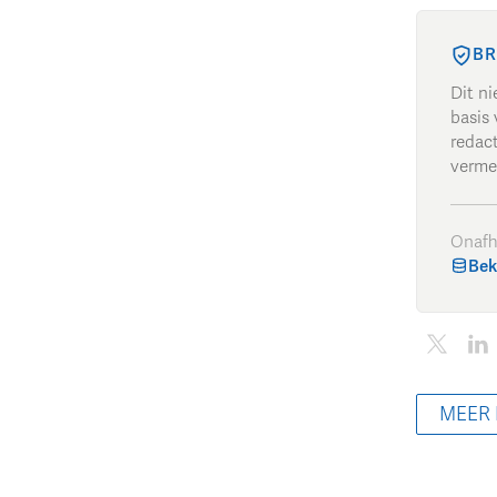
BR
Dit n
basis 
redac
verme
Onafh
Bek
MEER