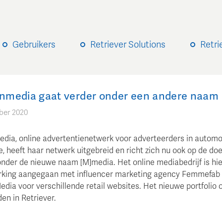
Gebruikers
Retriever Solutions
Retri
media gaat verder onder een andere naam
ber 2020
ia, online advertentienetwerk voor adverteerders in automot
le, heeft haar netwerk uitgebreid en richt zich nu ook op de do
nder de nieuwe naam [M]media. Het online mediabedrijf is hi
king aangegaan met influencer marketing agency Femmefab
dia voor verschillende retail websites. Het nieuwe portfolio 
den in Retriever.