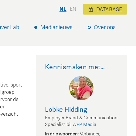
NL
EN
DATABASE
ever Lab
Medianieuws
Over ons
Kennismaken met…
ive, sport
elgroep
ervoor de
 en
Lobke
Hidding
overzicht
Employer Brand & Communication
Specialist
bij
WPP Media
In drie woorden
:
Verbinder,