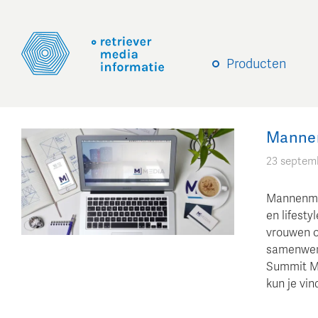
Producten
Mannen
23 septem
Mannenmed
en lifesty
vrouwen o
samenwer
Summit Me
kun je vin