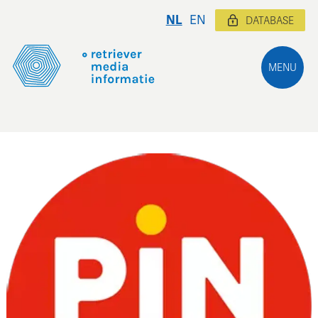
NL
EN
DATABASE
MENU