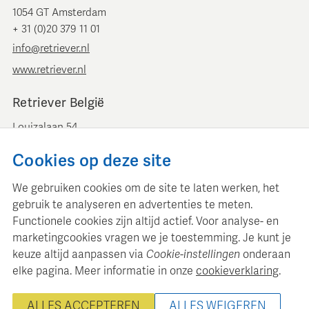
1054 GT Amsterdam
+ 31 (0)20 379 11 01
info@retriever.nl
www.retriever.nl
Retriever België
Louizalaan 54
B-1050 Brussel
Cookies op deze site
+ 32 (0)2 893 00 52
info@retrievermedia.be
We gebruiken cookies om de site te laten werken, het
www.retrievermedia.be
gebruik te analyseren en advertenties te meten.
Functionele cookies zijn altijd actief. Voor analyse- en
marketingcookies vragen we je toestemming. Je kunt je
keuze altijd aanpassen via
Cookie-instellingen
onderaan
elke pagina. Meer informatie in onze
cookieverklaring
.
Retriever Media Informatie onderhoudt een gestructureerde
mediadatabase voor professionele mediaplanning en analyse.
ALLES ACCEPTEREN
ALLES WEIGEREN