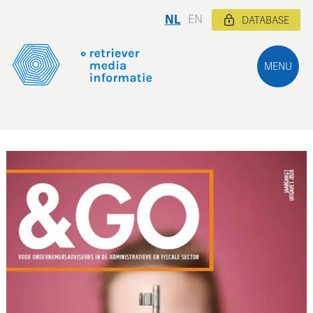
NL
EN
DATABASE
MENU