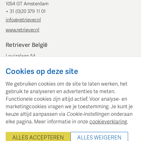
1054 GT Amsterdam
+ 31 (0)20 379 11 01
info@retriever.nl
www.retriever.nl
Retriever België
Louizalaan 54
B-1050 Brussel
Cookies op deze site
+ 32 (0)2 893 00 52
info@retrievermedia.be
We gebruiken cookies om de site te laten werken, het
www.retrievermedia.be
gebruik te analyseren en advertenties te meten.
Functionele cookies zijn altijd actief. Voor analyse- en
marketingcookies vragen we je toestemming. Je kunt je
keuze altijd aanpassen via
Cookie-instellingen
onderaan
elke pagina. Meer informatie in onze
cookieverklaring
.
Retriever Media Informatie onderhoudt een gestructureerde
mediadatabase voor professionele mediaplanning en analyse.
ALLES ACCEPTEREN
ALLES WEIGEREN
© 2000 - 2026 Retriever Media Informatie B.V. - Alle rechten