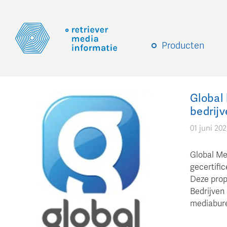
Producten
Global 
bedrij
01 juni 20
Global Me
gecertifi
Deze prop
Bedrijven 
mediabure