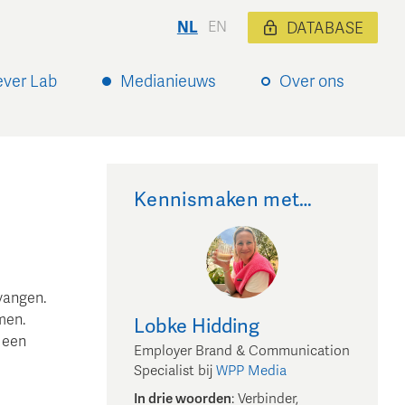
NL
EN
DATABASE
ever Lab
Medianieuws
Over ons
Kennismaken met…
vangen.
men.
Lobke
Hidding
a een
Employer Brand & Communication
Specialist
bij
WPP Media
In drie woorden
:
Verbinder,