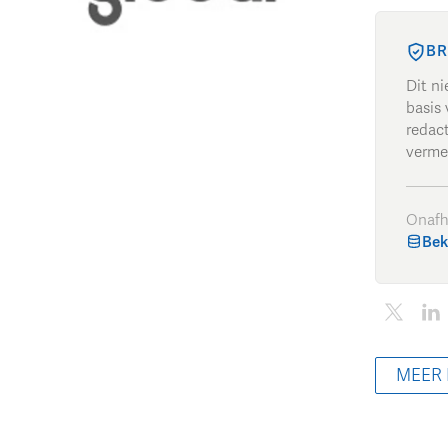
BR
Dit n
basis 
redac
verme
Onafh
Bek
MEER