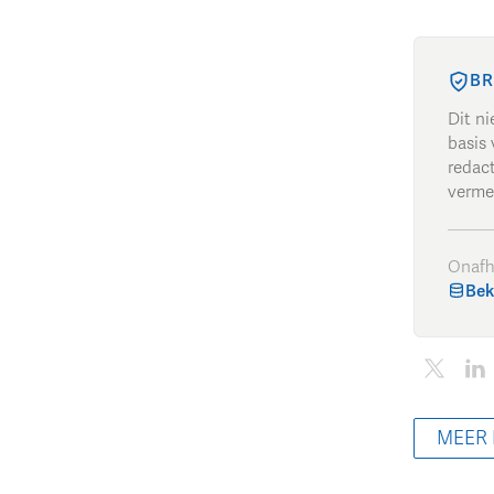
BR
Dit n
basis 
redac
verme
Onafh
Bek
MEER