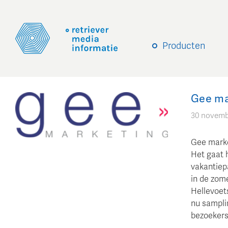
Producten
Gee ma
30 novemb
Gee marke
Het gaat 
vakantiep
in de zom
Hellevoet
nu sampli
bezoekers