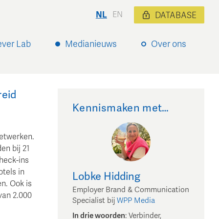
NL
EN
DATABASE
ever Lab
Medianieuws
Over ons
reid
Kennismaken met…
netwerken.
n bij 21
heck-ins
tels in
Lobke
Hidding
n. Ook is
Employer Brand & Communication
van 2.000
Specialist
bij
WPP Media
In drie woorden
:
Verbinder,