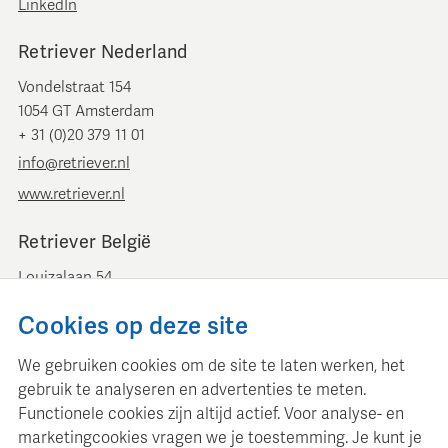
LinkedIn
Retriever Nederland
Vondelstraat 154
1054 GT Amsterdam
+ 31 (0)20 379 11 01
info@retriever.nl
www.retriever.nl
Retriever België
Louizalaan 54
B-1050 Brussel
Cookies op deze site
+ 32 (0)2 893 00 52
info@retrievermedia.be
We gebruiken cookies om de site te laten werken, het
www.retrievermedia.be
gebruik te analyseren en advertenties te meten.
Functionele cookies zijn altijd actief. Voor analyse- en
marketingcookies vragen we je toestemming. Je kunt je