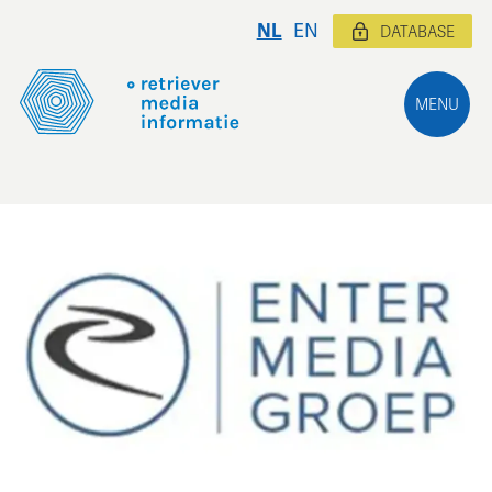
NL
EN
DATABASE
MENU