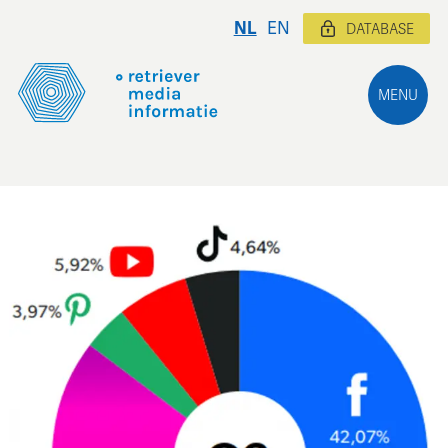
NL
EN
DATABASE
MENU