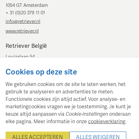
1054 GT Amsterdam
+ 31 (0)20 379 11 01
info@retriever.nl
www.retriever.nl
Retriever België
Louizalaan 54
B-1050 Brussel
Cookies op deze site
+ 32 (0)2 893 00 52
info@retrievermedia.be
We gebruiken cookies om de site te laten werken, het
www.retrievermedia.be
gebruik te analyseren en advertenties te meten.
Functionele cookies zijn altijd actief. Voor analyse- en
marketingcookies vragen we je toestemming. Je kunt je
keuze altijd aanpassen via
Cookie-instellingen
onderaan
elke pagina. Meer informatie in onze
cookieverklaring
.
Retriever Media Informatie onderhoudt een gestructureerde
mediadatabase voor professionele mediaplanning en analyse.
ALLES ACCEPTEREN
ALLES WEIGEREN