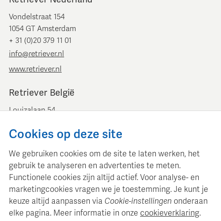
Vondelstraat 154
1054 GT Amsterdam
+ 31 (0)20 379 11 01
info@retriever.nl
www.retriever.nl
Retriever België
Louizalaan 54
B-1050 Brussel
Cookies op deze site
+ 32 (0)2 893 00 52
info@retrievermedia.be
We gebruiken cookies om de site te laten werken, het
www.retrievermedia.be
gebruik te analyseren en advertenties te meten.
Functionele cookies zijn altijd actief. Voor analyse- en
marketingcookies vragen we je toestemming. Je kunt je
keuze altijd aanpassen via
Cookie-instellingen
onderaan
elke pagina. Meer informatie in onze
cookieverklaring
.
Retriever Media Informatie onderhoudt een gestructureerde