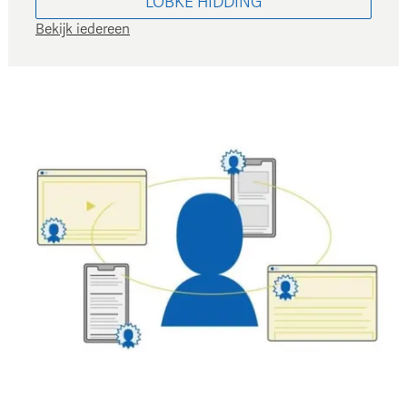
LOBKE
HIDDING
Bekijk iedereen