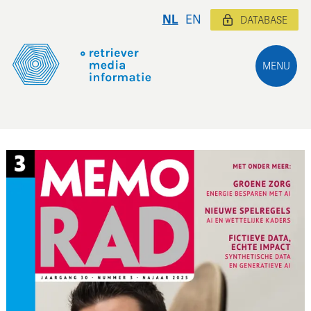
NL
EN
DATABASE
MENU