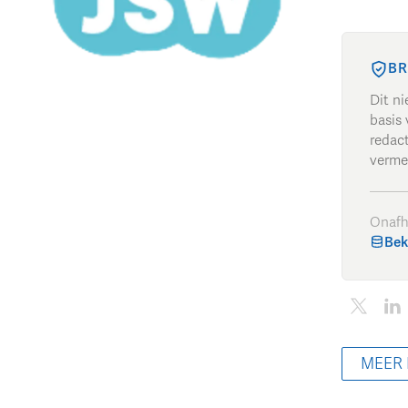
BR
Dit n
basis 
redac
verme
Onafh
Bek
MEER