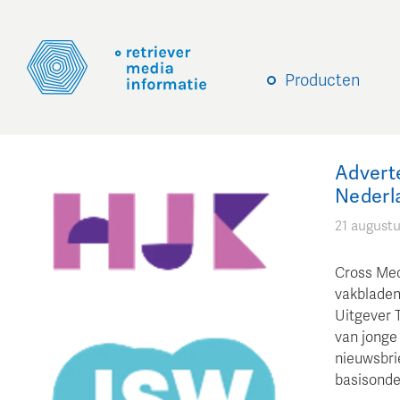
Producten
Advert
Nederl
21 august
Cross Med
vakbladen
Uitgever 
van jonge 
nieuwsbrie
basisonder