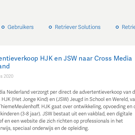
Gebruikers
Retriever Solutions
Retri
entieverkoop HJK en JSW naar Cross Media
and
us 2020
ia Nederland verzorgt per direct de advertentieverkoop van 
 HJK (Het Jonge Kind) en (JSW) Jeugd in School en Wereld, v
ThiemeMeulenhoff. HJK gaat over ontwikkeling, opvoeding en 
kinderen (3-8 jaar). JSW bestaat uit een vakblad, een digitale
f en een website die zich richten op professionals in het
wijs, speciaal onderwijs en de opleiding.