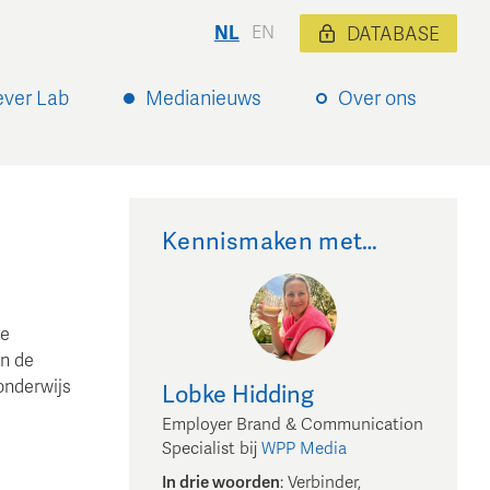
NL
EN
DATABASE
ever Lab
Medianieuws
Over ons
Kennismaken met…
de
an de
onderwijs
Lobke
Hidding
Employer Brand & Communication
Specialist
bij
WPP Media
In drie woorden
:
Verbinder,