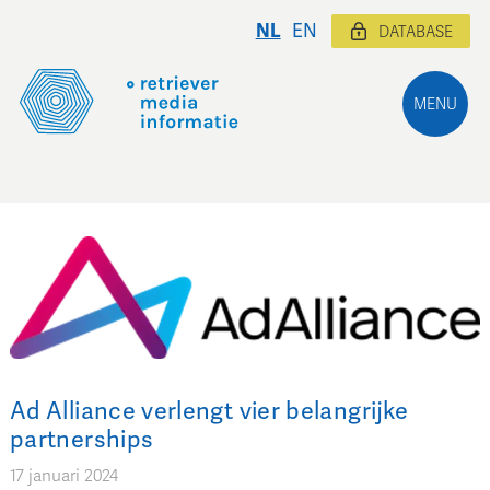
NL
EN
DATABASE
MENU
Ad Alliance verlengt vier belangrijke
partnerships
17 januari 2024