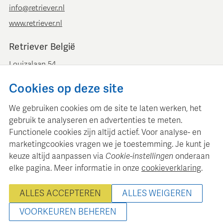
info@retriever.nl
www.retriever.nl
Retriever België
Louizalaan 54
B-1050 Brussel
Cookies op deze site
+ 32 (0)2 893 00 52
info@retrievermedia.be
We gebruiken cookies om de site te laten werken, het
www.retrievermedia.be
gebruik te analyseren en advertenties te meten.
Functionele cookies zijn altijd actief. Voor analyse- en
marketingcookies vragen we je toestemming. Je kunt je
keuze altijd aanpassen via
Cookie-instellingen
onderaan
elke pagina. Meer informatie in onze
cookieverklaring
.
Retriever Media Informatie onderhoudt een gestructureerde
mediadatabase voor professionele mediaplanning en analyse.
ALLES ACCEPTEREN
ALLES WEIGEREN
© 2000 - 2026 Retriever Media Informatie B.V. - Alle rechten
voorbehouden
VOORKEUREN BEHEREN