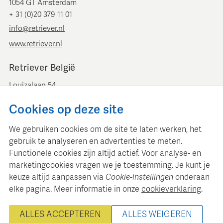
1054 GT Amsterdam
+ 31 (0)20 379 11 01
info@retriever.nl
www.retriever.nl
Retriever België
Louizalaan 54
B-1050 Brussel
Cookies op deze site
+ 32 (0)2 893 00 52
info@retrievermedia.be
We gebruiken cookies om de site te laten werken, het
www.retrievermedia.be
gebruik te analyseren en advertenties te meten.
Functionele cookies zijn altijd actief. Voor analyse- en
marketingcookies vragen we je toestemming. Je kunt je
keuze altijd aanpassen via
Cookie-instellingen
onderaan
elke pagina. Meer informatie in onze
cookieverklaring
.
Retriever Media Informatie onderhoudt een gestructureerde
mediadatabase voor professionele mediaplanning en analyse.
ALLES ACCEPTEREN
ALLES WEIGEREN
© 2000 - 2026 Retriever Media Informatie B.V. - Alle rechten