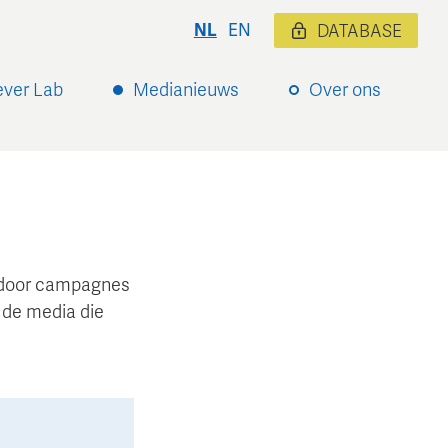
NL
EN
DATABASE
ever Lab
Medianieuws
Over ons
ardoor campagnes
 de media die