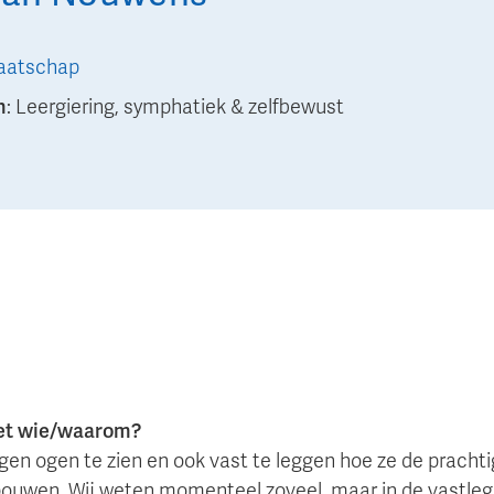
aatschap
n
:
Leergiering, symphatiek & zelfbewust
met wie/waarom?
gen ogen te zien en ook vast te leggen hoe ze de prach
bouwen. Wij weten momenteel zoveel, maar in de vastleg