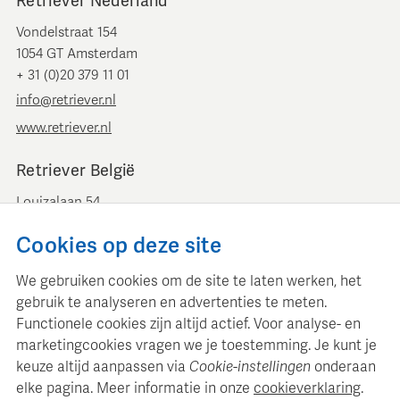
Retriever Nederland
Vondelstraat 154
1054 GT Amsterdam
+ 31 (0)20 379 11 01
info@retriever.nl
www.retriever.nl
Retriever België
Louizalaan 54
B-1050 Brussel
Cookies op deze site
+ 32 (0)2 893 00 52
info@retrievermedia.be
We gebruiken cookies om de site te laten werken, het
www.retrievermedia.be
gebruik te analyseren en advertenties te meten.
Functionele cookies zijn altijd actief. Voor analyse- en
marketingcookies vragen we je toestemming. Je kunt je
keuze altijd aanpassen via
Cookie-instellingen
onderaan
elke pagina. Meer informatie in onze
cookieverklaring
.