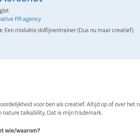
gist
eative PR agency
n
:
Een mislukte dolfijnentrainer (Dus nu maar creatief)
delijkheid voor ben als creatief. Altijd op of over het ran
nature talkability. Dat is mijn trademark.
met wie/waarom?