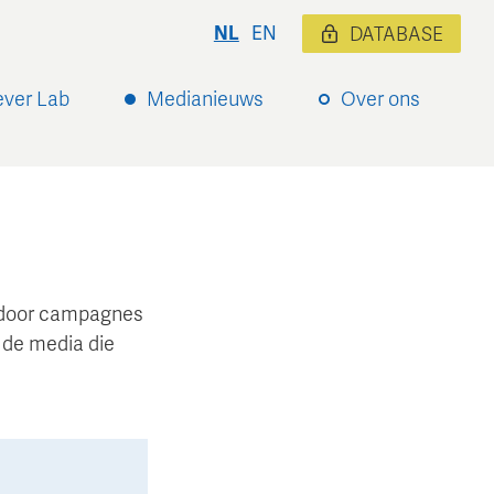
NL
EN
DATABASE
ever Lab
Medianieuws
Over ons
ardoor campagnes
 de media die