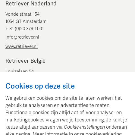
Retriever Nederland
Vondelstraat 154
1054 GT Amsterdam
+ 31 (0)20 379 11 01
info@retriever.nl
www.retriever.nl
Retriever België
Louizalaan 54
B-1050 Brussel
Cookies op deze site
+ 32 (0)2 893 00 52
info@retrievermedia.be
We gebruiken cookies om de site te laten werken, het
www.retrievermedia.be
gebruik te analyseren en advertenties te meten.
Functionele cookies zijn altijd actief. Voor analyse- en
marketingcookies vragen we je toestemming. Je kunt je
keuze altijd aanpassen via
Cookie-instellingen
onderaan
elke pagina. Meer informatie in onze
cookieverklaring
.