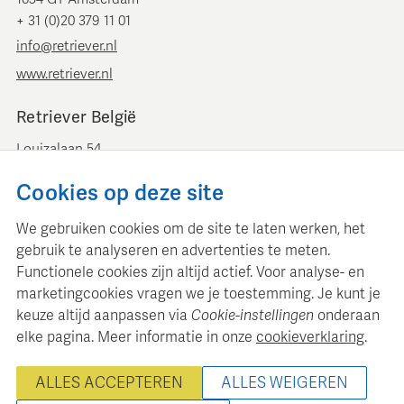
+ 31 (0)20 379 11 01
info@retriever.nl
www.retriever.nl
Retriever België
Louizalaan 54
B-1050 Brussel
Cookies op deze site
+ 32 (0)2 893 00 52
info@retrievermedia.be
We gebruiken cookies om de site te laten werken, het
www.retrievermedia.be
gebruik te analyseren en advertenties te meten.
Functionele cookies zijn altijd actief. Voor analyse- en
marketingcookies vragen we je toestemming. Je kunt je
keuze altijd aanpassen via
Cookie-instellingen
onderaan
elke pagina. Meer informatie in onze
cookieverklaring
.
Retriever Media Informatie onderhoudt een gestructureerde
mediadatabase voor professionele mediaplanning en analyse.
ALLES ACCEPTEREN
ALLES WEIGEREN
© 2000 - 2026 Retriever Media Informatie B.V. - Alle rechten