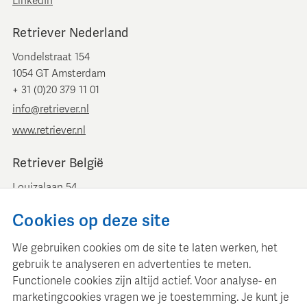
LinkedIn
Retriever Nederland
Vondelstraat 154
1054 GT Amsterdam
+ 31 (0)20 379 11 01
info@retriever.nl
www.retriever.nl
Retriever België
Louizalaan 54
B-1050 Brussel
Cookies op deze site
+ 32 (0)2 893 00 52
info@retrievermedia.be
We gebruiken cookies om de site te laten werken, het
www.retrievermedia.be
gebruik te analyseren en advertenties te meten.
Functionele cookies zijn altijd actief. Voor analyse- en
marketingcookies vragen we je toestemming. Je kunt je