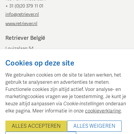
+ 31 (0)20 379 11 01
info@retriever.nl
www.retriever.nl
Retriever België
Louizalaan 54
B-1050 Brussel
Cookies op deze site
+ 32 (0)2 893 00 52
info@retrievermedia.be
We gebruiken cookies om de site te laten werken, het
www.retrievermedia.be
gebruik te analyseren en advertenties te meten.
Functionele cookies zijn altijd actief. Voor analyse- en
marketingcookies vragen we je toestemming. Je kunt je
keuze altijd aanpassen via
Cookie-instellingen
onderaan
elke pagina. Meer informatie in onze
cookieverklaring
.
Retriever Media Informatie onderhoudt een gestructureerde
mediadatabase voor professionele mediaplanning en analyse.
ALLES ACCEPTEREN
ALLES WEIGEREN
© 2000 - 2026 Retriever Media Informatie B.V. - Alle rechten