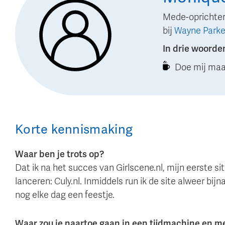
Mede-oprichter
bij
Wayne Parke
In drie woorde
Doe mij maar
Korte kennismaking
Waar ben je trots op?
Dat ik na het succes van Girlscene.nl, mijn eerste s
lanceren: Culy.nl. Inmiddels run ik de site alweer b
nog elke dag een feestje.
Waar zou je naartoe gaan in een tijdmachine en 