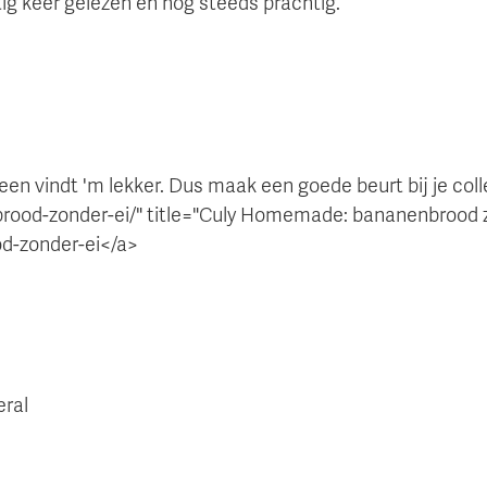
tig keer gelezen en nog steeds prachtig.
n vindt 'm lekker. Dus maak een goede beurt bij je coll
brood-zonder-ei/" title="Culy Homemade: bananenbrood z
d-zonder-ei</a>
eral