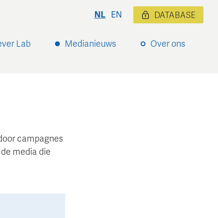
NL
EN
DATABASE
ever Lab
Medianieuws
Over ons
ardoor campagnes
 de media die