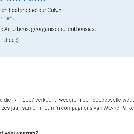
 en hoofdredacteur Culy.nl
r Kent
n
:
Ambitieus, georganiseerd, enthousiast
 thee :)
ite die ik in 2007 verkocht, wederom een succesvolle web
ijna zes jaar, samen met m'n compagnons van Wayne Parker
met wie/waarom?