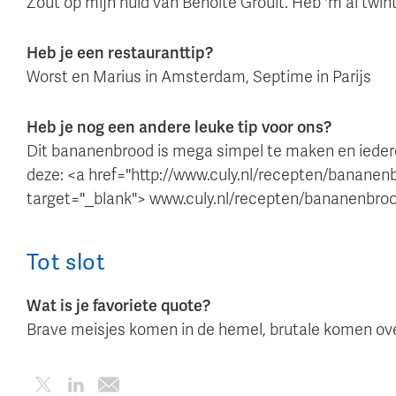
Zout op mijn huid van Benoite Groult. Heb 'm al twin
Heb je een restauranttip?
Worst en Marius in Amsterdam, Septime in Parijs
Heb je nog een andere leuke tip voor ons?
Dit bananenbrood is mega simpel te maken en iederee
deze: <a href="http://www.culy.nl/recepten/bananen
target="_blank"> www.culy.nl/recepten/bananenbroo
Tot slot
Wat is je favoriete quote?
Brave meisjes komen in de hemel, brutale komen ov